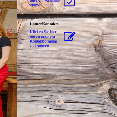
unseren Ver­an­stal­
tungs­ka­len­der
LauterKontakte
Klicken Sie hier
um zu unserem
Kon­takt­for­mu­lar
zu kommen