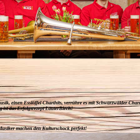
ik, einen Esslöffel Charthits, verrühre es mit Schwarzwälder Cha
ig ist das Erfolgsrezept LauterBlech!
usiker machen den Kulturschock perfekt!