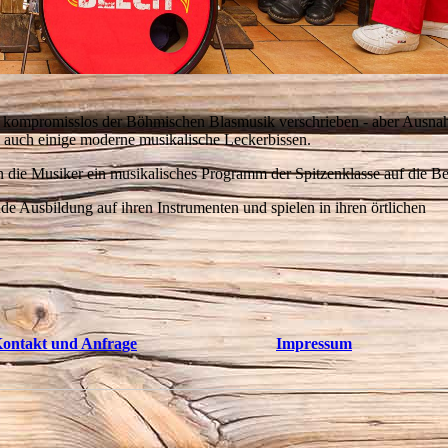
h kompromisslos der Böhmischen Blasmusik verschrieben - aber Ausn
re auch einige moderne musikalische Leckerbissen.
n die Musiker ein musikalisches Programm der Spitzenklasse auf die B
e Ausbildung auf ihren Instrumenten und spielen in ihren örtlichen
ontakt und Anfrage
Impressum