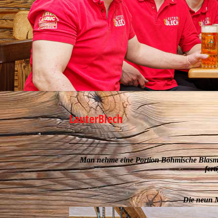
LauterBlech
Man nehme eine Portion Böhmische Blasmus
fert
Die neun M