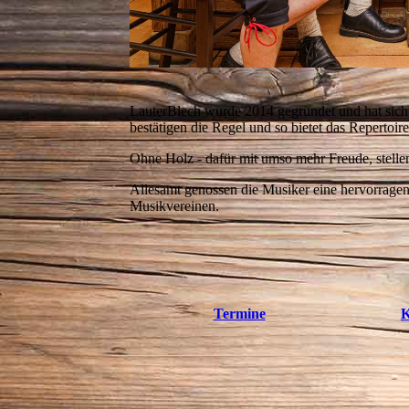
LauterBlech wurde 2014 gegründet und hat sic
bestätigen die Regel und so bietet das Repertoi
Ohne Holz - dafür mit umso mehr Freude, stelle
Allesamt genossen die Musiker eine hervorragend
Musikvereinen.
Termine
K