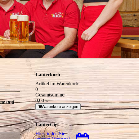
Lauterkorb
Artikel im Warenkorb:
0
Gesamtsumme:
0,00 €
rme und
Warenkorb anzeigen
LauterGigs
Hier finden Sie