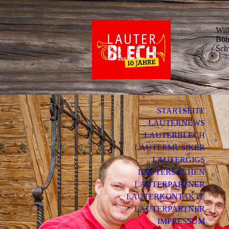
Wil
Böh
Sch
STARTSEITE
LAUTERNEWS
LAUTERBLECH
LAUTERMUSIKER
LAUTERGIGS
LAUTERSACHEN
LAUTERPARTNER
LAUTERKONTAKTE
LAUTERPARTNER
IMPRESSUM