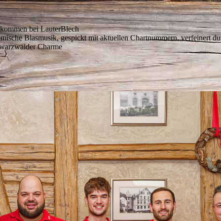
lkommen bei LauterBlech
mische Blasmusik, gespickt mit aktuellen Chartnummern, verfeinert du
warzwälder Charme